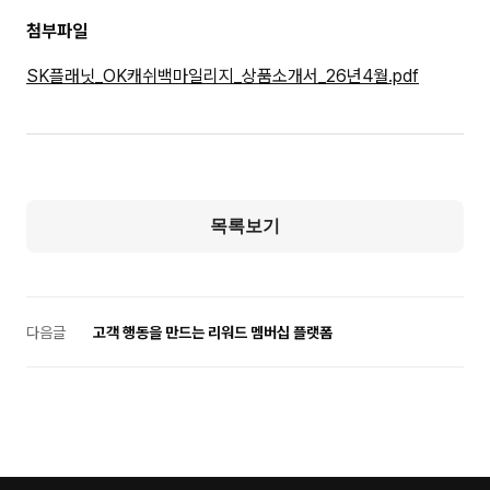
첨부파일
SK플래닛_OK캐쉬백마일리지_상품소개서_26년4월.pdf
목록보기
다음글
고객 행동을 만드는 리워드 멤버십 플랫폼