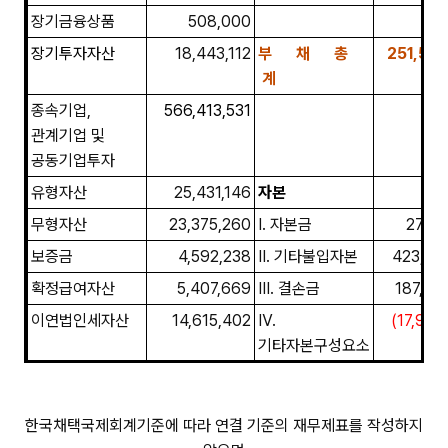
장기금융상품
508,000
장기투자자산
18,443,112
부 채 총
251,59
계
종속기업,
566,41
3,531
관계기업 및
공동기업투자
유형자산
25,431,146
자본
무형자산
23,375,260
Ⅰ. 자본금
27,30
보증금
4,592,238
Ⅱ. 기타불입자본
423,29
확정급여자산
5,407,669
Ⅲ. 결손금
187,72
이연법인세자산
14,615,402
Ⅳ.
(17,943
기타자본구성요소
장기미수금
1,728,579
자본총계
620,380
한국채택국제회계기준에 따라 연결 기준의 재무제표를 작성하지
자산총계
871,979,977
부채및자본총계
871,979