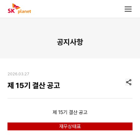
공지사항
2026.03.27
현
제 15기 결산 공고
재
페
이
지
주
제 15기 결산 공고
소
복
재무상태표
사