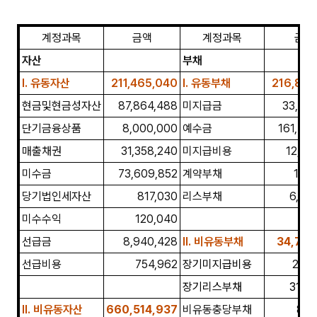
계정과목
금액
계정과목
금액
자산
부채
I. 유동자산
211,465,040
I. 유동부채
216,800
현금및현금성자산
87,864,488
미지급금
33,97
단기금융상품
8,000,000
예수금
161,40
매출채권
31,358,240
미지급비용
12,45
미수금
73,609,852
계약부채
1,98
당기법인세자산
817,030
리스부채
6,97
미수수익
120,040
선급금
8,940,428
II. 비유동부채
34,799
선급비용
754,962
장기미지급비용
2,51
장기리스부채
31,42
II. 비유동
자산
660,514,937
비유동충당부채
860