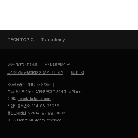
TECH TOPIC
T academy
SK윤리경영 상담제보
위치정보 이용약관
고정형 영상정보처리기기 운영·관리 방침
오시는 길
SK플래닛(주) 대표이사 유재욱
주소: 경기도 성남시 분당구 판교로 264 The Planet
이메일:
ocb@skplanet.com
사업자 등록번호: 104-86-36968
통신판매업신고: 2014-경기성남-0036
© SK Planet All Rights Reserved.