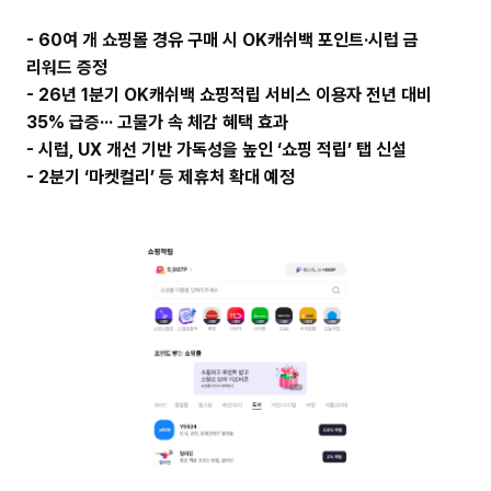
주
- 60여 개 쇼핑몰 경유 구매 시 OK캐쉬백 포인트·시럽 금
소
복
리워드 증정
사
- 26년 1분기 OK캐쉬백 쇼핑적립 서비스 이용자 전년 대비
35% 급증··· 고물가 속 체감 혜택 효과
- 시럽, UX 개선 기반 가독성을 높인 ‘쇼핑 적립’ 탭 신설
- 2분기 ‘마켓컬리’ 등 제휴처 확대 예정