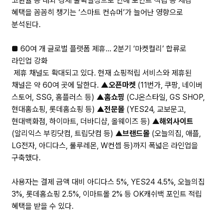
고환율 등 대외 경제 불확실성으로 인해 포인트 적립 등 체감
혜택을 꼼꼼히 챙기는 ‘스마트 컨슈머’가 늘어난 영향으로
분석된다.
■ 60여 개 글로벌 플랫폼 제휴… 2분기 ‘마켓컬리’ 합류로
라인업 강화
제휴 채널도 확대되고 있다. 현재 쇼핑적립 서비스와 제휴된
채널은 약 60여 곳에 달한다.
▲오픈마켓
(11번가, 쿠팡, 네이버
스토어, SSG, 홈플러스 등)
▲홈쇼핑
(CJ온스타일, GS SHOP,
현대홈쇼핑, 롯데홈쇼핑 등) ▲
전문몰
(YES24, 교보문고,
현대백화점, 하이마트, 더바디샵, 올웨이즈 등) ▲
해외사이트
(알리익스 부킹닷컴, 트립닷컴 등) ▲
브랜드몰
(오늘의집, 애플,
LG전자, 아디다스, 룰루레몬, W컨셉 등)까지 폭넓은 라인업을
구축했다.
사용자는 결제 금액 대비 아디다스 5%, YES24 4.5%, 오늘의집
3%, 롯데홈쇼핑 2.5%, 이마트몰 2% 등 OK캐쉬백 포인트 적립
혜택을 받을 수 있다.