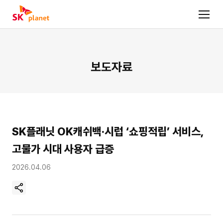
보도자료
SK플래닛 OK캐쉬백·시럽 ‘쇼핑적립’ 서비스,
고물가 시대 사용자 급증
2026.04.06
현
재
페
이
지