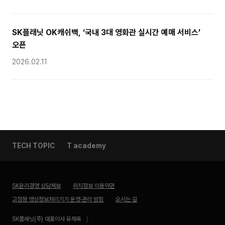
SK플래닛 OK캐쉬백, ‘국내 3대 영화관 실시간 예매 서비스’
오픈
2026.02.11
TECH TOPIC
T academy
SK윤리경영 상담제보
위치정보 이용약관
고정형 영상정보처리기기 운영·관리 방침
오시는 길
SK플래닛(주) 대표이사 유재욱