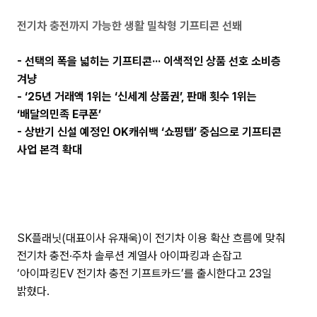
주
전기차 충전까지 가능한 생활 밀착형 기프티콘 선봬
소
복
사
- 선택의 폭을 넓히는 기프티콘··· 이색적인 상품 선호 소비층
겨냥
- ‘25년 거래액 1위는 ‘신세계 상품권’, 판매 횟수 1위는
‘배달의민족 E쿠폰’
- 상반기 신설 예정인 OK캐쉬백 ‘쇼핑탭’ 중심으로 기프티콘
사업 본격 확대
SK플래닛(대표이사 유재욱)이 전기차 이용 확산 흐름에 맞춰
전기차 충전·주차 솔루션 계열사 아이파킹과 손잡고
‘아이파킹EV 전기차 충전 기프트카드’를 출시한다고 23일
밝혔다.